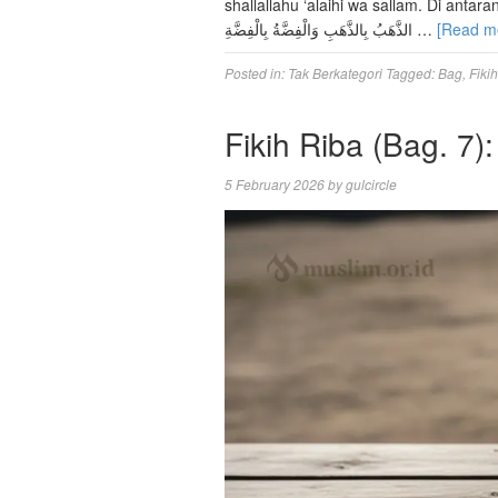
shallallahu ‘alaihi wa sallam. Di anta
الذَّهَبُ بِالذَّهَبِ وَالْفِضَّةُ بِالْفِضَّةِ …
[Read m
Posted in:
Tak Berkategori
Tagged:
Bag
,
Fikih
Fikih Riba (Bag. 7):
5 February 2026
by
gulcircle