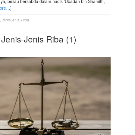
ranya, beliau bersabda dalam hadis ‘Ubadah bin Shamith,
ore…]
,
JenisJenis
,
Riba
 Jenis-Jenis Riba (1)