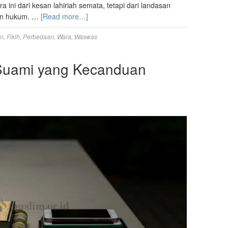
ini dari kesan lahiriah semata, tetapi dari landasan
pan hukum. …
[Read more…]
n
,
Fikih
,
Perbedaan
,
Wara
,
Waswas
Suami yang Kecanduan