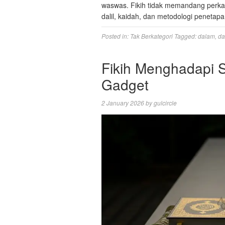
waswas. Fikih tidak memandang perkara 
dalil, kaidah, dan metodologi peneta
Posted in:
Tak Berkategori
Tagged:
dalam
,
da
Fikih Menghadapi 
Gadget
2 January 2026
by
gulcircle