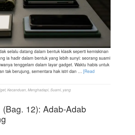
idak selalu datang dalam bentuk klasik seperti kemiskinan
ang ia hadir dalam bentuk yang lebih sunyi: seorang suami
i jiwanya tenggelam dalam layar gadget. Waktu habis untuk
nan tak berujung, sementara hak istri dan …
[Read
get
,
Kecanduan
,
Menghadapi
,
Suami
,
yang
g (Bag. 12): Adab-Adab
ng