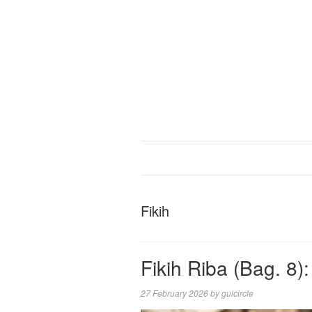
Fikih
Fikih Riba (Bag. 8):
27 February 2026
by
gulcircle