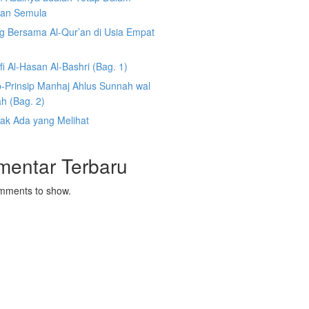
an Semula
g Bersama Al-Qur’an di Usia Empat
fi Al-Hasan Al-Bashri (Bag. 1)
p-Prinsip Manhaj Ahlus Sunnah wal
h (Bag. 2)
Tak Ada yang Melihat
mentar Terbaru
mments to show.