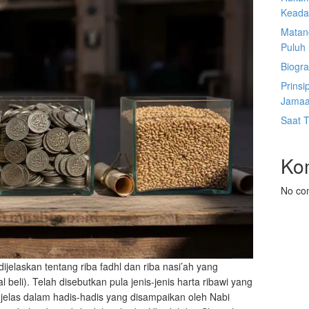
Keada
Matan
Puluh
Biogra
Prinsi
Jamaa
Saat 
Ko
No co
elaskan tentang riba fadhl dan riba nasi’ah yang
l beli). Telah disebutkan pula jenis-jenis harta ribawi yang
 jelas dalam hadis-hadis yang disampaikan oleh Nabi