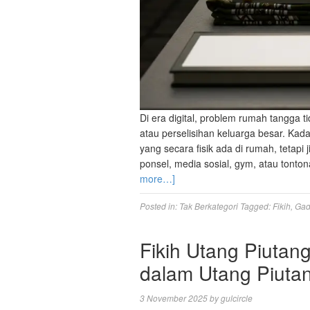
Di era digital, problem rumah tangga t
atau perselisihan keluarga besar. Kad
yang secara fisik ada di rumah, tetap
ponsel, media sosial, gym, atau tonto
more…]
Posted in:
Tak Berkategori
Tagged:
Fikih
,
Gad
Fikih Utang Piutan
dalam Utang Piuta
3 November 2025
by
gulcircle