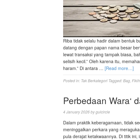
Riba tidak selalu hadir dalam bentuk b
datang dengan papan nama besar bertul
lewat transaksi yang tampak biasa, bahk
selisih kecil.” Oleh karena itu, memah
haram.” Di antara …
[Read more…]
Posted in:
Tak Berkategori
Tagged:
Bag
,
Fikih
Perbedaan Wara‘ d
4 January 2026
by
gulcircle
Dalam praktik keberagamaan, tidak s
meninggalkan perkara yang meraguka
pula derajat ketakwaannya. Di titik ini, 