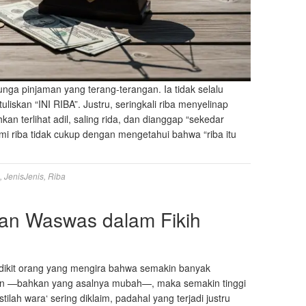
unga pinjaman yang terang-terangan. Ia tidak selalu
iskan “INI RIBA”. Justru, seringkali riba menyelinap
an terlihat adil, saling rida, dan dianggap “sekedar
ami riba tidak cukup dengan mengetahui bahwa “riba itu
,
JenisJenis
,
Riba
an Waswas dalam Fikih
edikit orang yang mengira bahwa semakin banyak
n —bahkan yang asalnya mubah—, maka semakin tinggi
istilah wara‘ sering diklaim, padahal yang terjadi justru