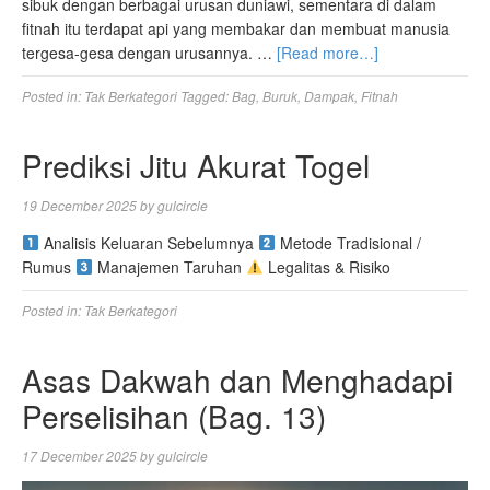
sibuk dengan berbagai urusan duniawi, sementara di dalam
fitnah itu terdapat api yang membakar dan membuat manusia
tergesa-gesa dengan urusannya. …
[Read more…]
Posted in:
Tak Berkategori
Tagged:
Bag
,
Buruk
,
Dampak
,
Fitnah
Prediksi Jitu Akurat Togel
19 December 2025
by
gulcircle
Analisis Keluaran Sebelumnya
Metode Tradisional /
Rumus
Manajemen Taruhan
Legalitas & Risiko
Posted in:
Tak Berkategori
Asas Dakwah dan Menghadapi
Perselisihan (Bag. 13)
17 December 2025
by
gulcircle