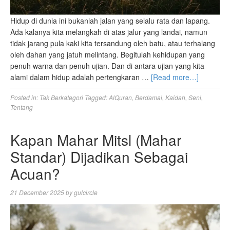
Hidup di dunia ini bukanlah jalan yang selalu rata dan lapang.
Ada kalanya kita melangkah di atas jalur yang landai, namun
tidak jarang pula kaki kita tersandung oleh batu, atau terhalang
oleh dahan yang jatuh melintang. Begitulah kehidupan yang
penuh warna dan penuh ujian. Dan di antara ujian yang kita
alami dalam hidup adalah pertengkaran …
[Read more…]
Posted in:
Tak Berkategori
Tagged:
AlQuran
,
Berdamai
,
Kaidah
,
Seni
,
Tentang
Kapan Mahar Mitsl (Mahar
Standar) Dijadikan Sebagai
Acuan?
21 December 2025
by
gulcircle