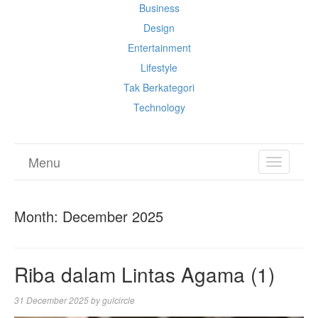
Business
Design
Entertainment
Lifestyle
Tak Berkategori
Technology
Menu
TOGGL
NAVIGA
Month:
December 2025
Riba dalam Lintas Agama (1)
31 December 2025
by
gulcircle