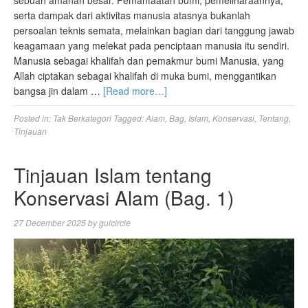
serta dampak dari aktivitas manusia atasnya bukanlah
persoalan teknis semata, melainkan bagian dari tanggung jawab
keagamaan yang melekat pada penciptaan manusia itu sendiri.
Manusia sebagai khalifah dan pemakmur bumi Manusia, yang
Allah ciptakan sebagai khalifah di muka bumi, menggantikan
bangsa jin dalam …
[Read more…]
Posted in:
Tak Berkategori
Tagged:
Alam
,
Bag
,
Islam
,
Konservasi
,
Tentang
,
Tinjauan
Tinjauan Islam tentang
Konservasi Alam (Bag. 1)
27 December 2025
by
gulcircle