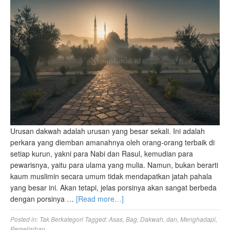
Urusan dakwah adalah urusan yang besar sekali. Ini adalah
perkara yang diemban amanahnya oleh orang-orang terbaik di
setiap kurun, yakni para Nabi dan Rasul, kemudian para
pewarisnya, yaitu para ulama yang mulia. Namun, bukan berarti
kaum muslimin secara umum tidak mendapatkan jatah pahala
yang besar ini. Akan tetapi, jelas porsinya akan sangat berbeda
dengan porsinya …
[Read more…]
Posted in:
Tak Berkategori
Tagged:
Asas
,
Bag
,
Dakwah
,
dan
,
Menghadapi
,
Perselisihan