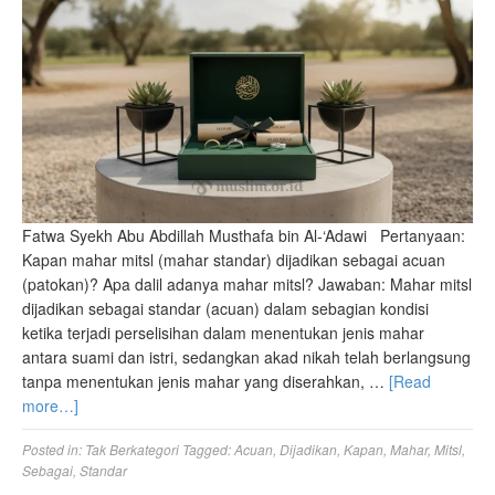
Fatwa Syekh Abu Abdillah Musthafa bin Al-‘Adawi Pertanyaan:
Kapan mahar mitsl (mahar standar) dijadikan sebagai acuan
(patokan)? Apa dalil adanya mahar mitsl? Jawaban: Mahar mitsl
dijadikan sebagai standar (acuan) dalam sebagian kondisi
ketika terjadi perselisihan dalam menentukan jenis mahar
antara suami dan istri, sedangkan akad nikah telah berlangsung
tanpa menentukan jenis mahar yang diserahkan, …
[Read
more…]
Posted in:
Tak Berkategori
Tagged:
Acuan
,
Dijadikan
,
Kapan
,
Mahar
,
Mitsl
,
Sebagai
,
Standar