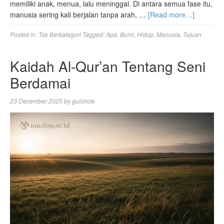
memiliki anak, menua, lalu meninggal. Di antara semua fase itu,
manusia sering kali berjalan tanpa arah, …
[Read more…]
Posted in:
Tak Berkategori
Tagged:
Apa
,
Bumi
,
Hidup
,
Manusia
,
Tujuan
Kaidah Al-Qur’an Tentang Seni
Berdamai
23 December 2025
by
gulcircle