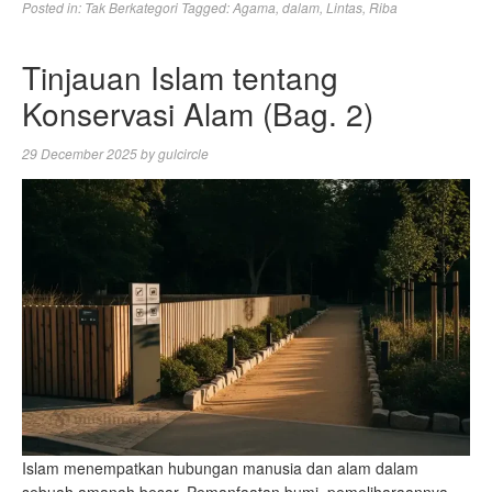
Posted in:
Tak Berkategori
Tagged:
Agama
,
dalam
,
Lintas
,
Riba
Tinjauan Islam tentang
Konservasi Alam (Bag. 2)
29 December 2025
by
gulcircle
Islam menempatkan hubungan manusia dan alam dalam
sebuah amanah besar. Pemanfaatan bumi, pemeliharaannya,