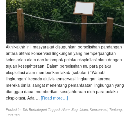
Akhir-akhir ini, masyarakat disuguhkan perselisihan pandangan
antara aktivis konservasi lingkungan yang memperjuangkan
kelestarian alam dan kelompok pelaku eksploitasi alam dengan
tujuan kesejahteraan. Dalam perselisihan ini, para pelaku
eksploitasi alam memberikan lakab (sebutan) “Wahabi
lingkungan” kepada aktivis konservasi lingkungan karena
mereka dinilai sangat menentang pemanfaatan lingkungan yang
dianggap dapat memberikan kesejahteraan oleh para pelaku
eksploitasi. Ada …
[Read more…]
Posted in:
Tak Berkategori
Tagged:
Alam
,
Bag
,
Islam
,
Konservasi
,
Tentang
,
Tinjauan