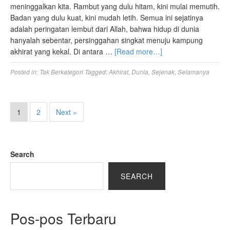
meninggalkan kita. Rambut yang dulu hitam, kini mulai memutih.
Badan yang dulu kuat, kini mudah letih. Semua ini sejatinya
adalah peringatan lembut dari Allah, bahwa hidup di dunia
hanyalah sebentar, persinggahan singkat menuju kampung
akhirat yang kekal. Di antara …
[Read more…]
Posted in:
Tak Berkategori
Tagged:
Akhirat
,
Dunia
,
Sejenak
,
Selamanya
1
2
Next »
Search
SEARCH
Pos-pos Terbaru