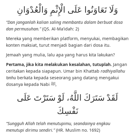
وَلَا تَعَاوَنُوا عَلَى الْإِثْمِ وَالْعُدْوَانِ
“Dan janganlah kalian saling membantu dalam berbuat dosa
dan permusuhan.”
(QS. Al-Ma’idah: 2)
Mereka yang memberikan platform, menyukai, membagikan
konten maksiat, turut menjadi bagian dari dosa itu.
Jemaah yang mulia, lalu apa yang harus kita lakukan?
Pertama, jika kita melakukan kesalahan, tutuplah.
Jangan
ceritakan kepada siapapun. Umar bin Khattab
radhiyallahu
‘anhu
berkata kepada seseorang yang datang mengakui
dosanya kepada Nabi ﷺ,
لَقَدْ سَتَرَكَ اللَّهُ، لَوْ سَتَرْتَ عَلَى
نَفْسِكَ
“Sungguh Allah telah menutupimu, seandainya engkau
menutupi dirimu sendiri.”
(HR. Muslim no. 1692)