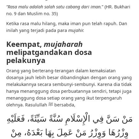
“Rasa malu adalah salah satu cabang dari iman.
” (HR. Bukhari
no. 9 dan Muslim no. 35)
Ketika rasa malu hilang, maka iman pun telah rapuh. Dan
inilah yang terjadi pada para
mujahir.
Keempat,
mujaharah
melipatgandakan dosa
pelakunya
Orang yang berterang-terangan dalam kemaksiatan
dosanya jauh lebih besar dibandingkan dengan orang yang
melakukannya secara sembunyi-sembunyi. Karena dia tidak
hanya menanggung dosa perbuatannya sendiri, tetapi juga
menanggung dosa setiap orang yang ikut terpengaruh
olehnya. Rasulullah ﷺ bersabda,
مَنْ سَنَّ فِي الْإِسْلَامِ سُنَّةً سَيِّئَةً، فَعَلَيْهِ
وِزْرُهَا وَوِزْرُ مَنْ عَمِلَ بِهَا بَعْدَهُ، مِنْ