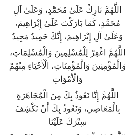
اللَّهُمَّ بَارِكْ عَلَىٰ مُحَمَّدٍ، وَعَلَىٰ آلِ
مُحَمَّدٍ، كَمَا بَارَكْتَ عَلَىٰ إِبْرَاهِيمَ،
وَعَلَىٰ آلِ إِبْرَاهِيمَ، إِنَّكَ حَمِيدٌ مَجِيدٌ
اللَّهُمَّ اغْفِرْ لِلْمُسْلِمِينَ وَالْمُسْلِمَاتِ،
وَالْمُؤْمِنِينَ وَالْمُؤْمِنَاتِ، الْأَحْيَاءِ مِنْهُمْ
وَالْأَمْوَاتِ
اللَّهُمَّ إِنَّا نَعُوذُ بِكَ مِنَ الْمُجَاهَرَةِ
بِالْمَعَاصِي، وَنَعُوذُ بِكَ أَنْ نَكْشِفَ
سِتْرَكَ عَلَيْنَا