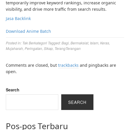
temporarily improve keyword rankings, increase organic
visibility, and drive more traffic from search results.
Jasa Backlink
Download Anime Batch
Posted in:
Tak Berkategori
Tagged:
Bagi
,
Bermaksiat
,
Islam
,
Keras
,
Mujaharah
,
Peringatan
,
Sikap
,
TerangTerangan
Comments are closed, but
trackbacks
and pingbacks are
open.
Search
SEARCH
Pos-pos Terbaru