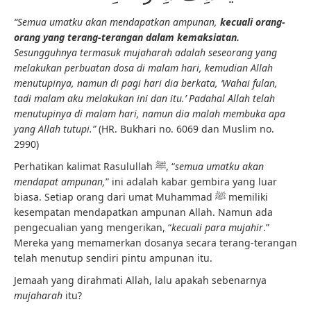
“Semua umatku akan mendapatkan ampunan,
kecuali orang-
orang yang terang-terangan dalam kemaksiatan.
Sesungguhnya termasuk mujaharah adalah seseorang yang
melakukan perbuatan dosa di malam hari, kemudian Allah
menutupinya, namun di pagi hari dia berkata, ‘Wahai fulan,
tadi malam aku melakukan ini dan itu.’ Padahal Allah telah
menutupinya di malam hari, namun dia malah membuka apa
yang Allah tutupi.”
(HR. Bukhari no. 6069 dan Muslim no.
2990)
Perhatikan kalimat Rasulullah ﷺ, “
semua umatku akan
mendapat ampunan,
” ini adalah kabar gembira yang luar
biasa. Setiap orang dari umat Muhammad ﷺ memiliki
kesempatan mendapatkan ampunan Allah. Namun ada
pengecualian yang mengerikan, “
kecuali para mujahir
.”
Mereka yang memamerkan dosanya secara terang-terangan
telah menutup sendiri pintu ampunan itu.
Jemaah yang dirahmati Allah, lalu apakah sebenarnya
mujaharah
itu?