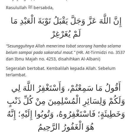
Rasulullah ﷺ bersabda,
إِنَّ اللَّهَ عَزَّ وَجَلَّ يَقْبَلُ تَوْبَةَ الْعَبْدِ مَا
لَمْ يُغَرْغِرْ
“Sesungguhnya Allah menerima tobat seorang hamba selama
belum sampai pada sakaratul maut.”
(HR. At-Tirmidzi no. 3537
dan Ibnu Majah no. 4253, disahihkan Al-Albani)
Segeralah bertobat. Kembalilah kepada Allah. Sebelum
terlambat.
أَقُولُ مَا سَمِعْتُمْ، وَأَسْتَغْفِرُ اللَّهَ لِي
وَلَكُمْ وَلِسَائِرِ الْمُسْلِمِينَ مِنْ كُلِّ ذَنْبٍ
وَخَطِيئَةٍ؛ فَاسْتَغْفِرُوهُ، وَتُوبُوا إِلَيْهِ؛ إِنَّهُ
هُوَ الْغَفُورُ الرَّحِيمُ