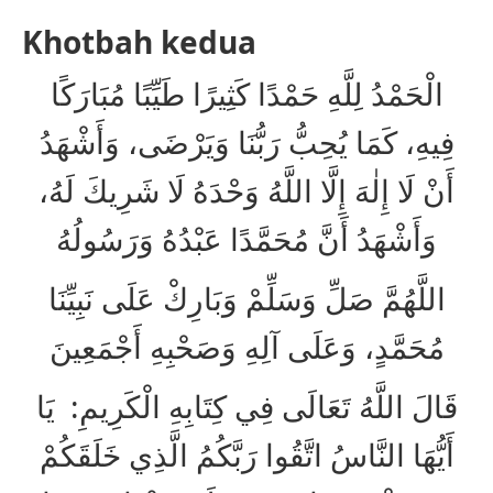
Khotbah kedua
الْحَمْدُ لِلَّهِ حَمْدًا كَثِيرًا طَيِّبًا مُبَارَكًا
فِيهِ، كَمَا يُحِبُّ رَبُّنَا وَيَرْضَى، وَأَشْهَدُ
أَنْ لَا إِلٰهَ إِلَّا اللَّهُ وَحْدَهُ لَا شَرِيكَ لَهُ،
وَأَشْهَدُ أَنَّ مُحَمَّدًا عَبْدُهُ وَرَسُولُهُ
اللَّهُمَّ صَلِّ وَسَلِّمْ وَبَارِكْ عَلَى نَبِيِّنَا
مُحَمَّدٍ، وَعَلَى آلِهِ وَصَحْبِهِ أَجْمَعِينَ
قَالَ اللَّهُ تَعَالَى فِي كِتَابِهِ الْكَرِيمِ: يَا
أَيُّهَا النَّاسُ اتَّقُوا رَبَّكُمُ الَّذِي خَلَقَكُمْ