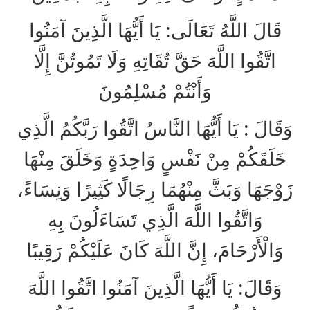
قَالَ اللَّهُ تَعَالَى: يَا أَيُّهَا الَّذِينَ آمَنُوا
اتَّقُوا اللَّهَ حَقَّ تُقَاتِهِ وَلَا تَمُوتُنَّ إِلَّا
وَأَنْتُمْ مُسْلِمُونَ
وَقَالَ : يَا أَيُّهَا النَّاسُ اتَّقُوا رَبَّكُمُ الَّذِي
خَلَقَكُمْ مِنْ نَفْسٍ وَاحِدَةٍ وَخَلَقَ مِنْهَا
زَوْجَهَا وَبَثَّ مِنْهُمَا رِجَالًا كَثِيرًا وَنِسَاءً،
وَاتَّقُوا اللَّهَ الَّذِي تَسَاءَلُونَ بِهِ
وَالْأَرْحَامَ، إِنَّ اللَّهَ كَانَ عَلَيْكُمْ رَقِيبًا
وَقَالَ: يَا أَيُّهَا الَّذِينَ آمَنُوا اتَّقُوا اللَّهَ