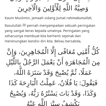
وَصِيَّةُ اللَّهِ لِلْأَوَّلِينَ وَالْآخِرِينَ
Kaum Muslimin, jemaah sidang Jumat
rahimakumullah,
Rasulullah ﷺ pernah menyampaikan sebuah peringatan
yang sangat keras kepada umatnya. Peringatan yang
seharusnya membuat kita berhenti sejenak dan
merenungkan kondisi diri kita. Beliau bersabda,
كُلُّ أُمَّتِي مُعَافًى إِلَّا الْمُجَاهِرِينَ، وَإِنَّ
مِنَ الْمُجَاهَرَةِ أَنْ يَعْمَلَ الرَّجُلُ بِاللَّيْلِ
عَمَلًا، ثُمَّ يُصْبِحَ وَقَدْ سَتَرَهُ اللَّهُ،
فَيَقُولَ: يَا فُلَانُ، عَمِلْتُ الْبَارِحَةَ كَذَا
وَكَذَا، وَقَدْ بَاتَ يَسْتُرُهُ رَبُّهُ، وَيُصْبِحُ
يَكْشِفُ سِتْرَ اللَّهِ عَنْهُ