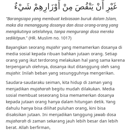
غَيْرِ أَنْ يَنْقُصَ مِنْ أَوْزَارِهِمْ شَيْءٌ
“Barangsiapa yang membuat kebiasaan buruk dalam Islam,
maka dia menanggung dosanya dan dosa orang-orang yang
mengikutinya setelahnya, tanpa mengurangi dosa mereka
sedikitpun
.” (HR. Muslim no. 1017)
Bayangkan seorang
mujahir
yang memamerkan dosanya di
media sosial kepada ribuan bahkan jutaan orang. Setiap
orang yang ikut terdorong melakukan hal yang sama karena
terpengaruh olehnya, dosanya ikut ditanggung oleh sang
mujahir.
Inilah beban yang sesungguhnya mengerikan.
Saudara-saudaraku seiman, kita hidup di zaman yang
menjadikan
mujaharah
begitu mudah dilakukan. Media
sosial membuat seseorang bisa memamerkan dosanya
kepada jutaan orang hanya dalam hitungan detik. Yang
dahulu hanya bisa dilihat puluhan orang, kini bisa
disaksikan jutaan. Ini menjadikan tanggung jawab dosa
mujaharah
di zaman sekarang jauh lebih besar dan lebih
berat. Allah berfirman,