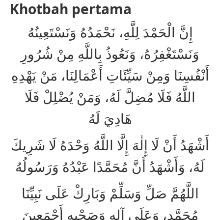
Khotbah pertama
إِنَّ الْحَمْدَ لِلَّهِ، نَحْمَدُهُ وَنَسْتَعِينُهُ
وَنَسْتَغْفِرُهُ، وَنَعُوذُ بِاللَّهِ مِنْ شُرُورِ
أَنْفُسِنَا وَمِنْ سَيِّئَاتِ أَعْمَالِنَا، مَنْ يَهْدِهِ
اللَّهُ فَلَا مُضِلَّ لَهُ، وَمَنْ يُضْلِلْ فَلَا
هَادِيَ لَهُ
أَشْهَدُ أَنْ لَا إِلٰهَ إِلَّا اللَّهُ وَحْدَهُ لَا شَرِيكَ
لَهُ، وَأَشْهَدُ أَنَّ مُحَمَّدًا عَبْدُهُ وَرَسُولُهُ
اللَّهُمَّ صَلِّ وَسَلِّمْ وَبَارِكْ عَلَى نَبِيِّنَا
مُحَمَّدٍ، وَعَلَى آلِهِ وَصَحْبِهِ أَجْمَعِينَ