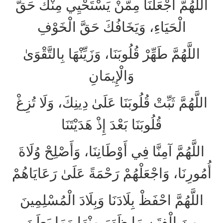
اللَّهُمَّ اجْعَلْنَا مِمَّنْ يَسْتَحْيِي مِنْكَ حَقَّ
الْحَيَاءِ، وَيَخَافُكَ حَقَّ الْخَوْفِ
اللَّهُمَّ طَهِّرْ قُلُوبَنَا، وَزَيِّنْهَا بِالتَّقْوَىٰ
وَالْإِيمَانِ
اللَّهُمَّ ثَبِّتْ قُلُوبَنَا عَلَىٰ دِينِكَ، وَلَا تُزِغْ
قُلُوبَنَا بَعْدَ إِذْ هَدَيْتَنَا
اللَّهُمَّ آمِنَّا فِي أَوْطَانِنَا، وَأَصْلِحْ وُلَاةَ
أُمُورِنَا، وَاجْعَلْهُمْ رَحْمَةً عَلَىٰ رَعَايَاهُمْ
اللَّهُمَّ احْفَظْ بِلَادَنَا وَبِلَادَ الْمُسْلِمِينَ
مِنَ الْفِتَنِ مَا ظَهَرَ مِنْهَا وَمَا بَطَنَ