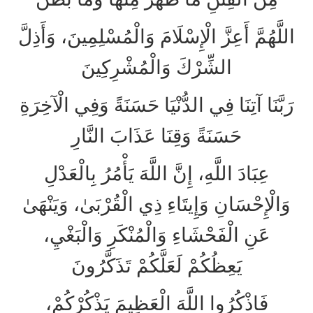
اللَّهُمَّ أَعِزَّ الْإِسْلَامَ وَالْمُسْلِمِينَ، وَأَذِلَّ
الشِّرْكَ وَالْمُشْرِكِينَ
رَبَّنَا آتِنَا فِي الدُّنْيَا حَسَنَةً وَفِي الْآخِرَةِ
حَسَنَةً وَقِنَا عَذَابَ النَّارِ
عِبَادَ اللَّهِ، إِنَّ اللَّهَ يَأْمُرُ بِالْعَدْلِ
وَالْإِحْسَانِ وَإِيتَاءِ ذِي الْقُرْبَىٰ، وَيَنْهَىٰ
عَنِ الْفَحْشَاءِ وَالْمُنْكَرِ وَالْبَغْيِ،
يَعِظُكُمْ لَعَلَّكُمْ تَذَكَّرُونَ
فَاذْكُرُوا اللَّهَ الْعَظِيمَ يَذْكُرْكُمْ،