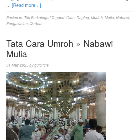
…
[Read more…]
Posted in:
Tak Berkategori
Tagged:
Cara
,
Daging
,
Mudah
,
Mulia
,
Nabawi
,
Pengawetan
,
Qurban
Tata Cara Umroh » Nabawi
Mulia
31 May 2025
by
gulcircle