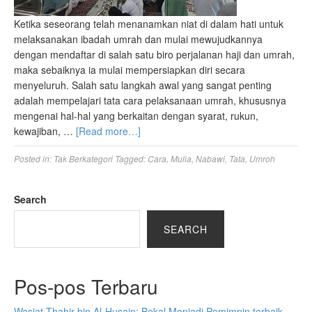
Ketika seseorang telah menanamkan niat di dalam hati untuk
melaksanakan ibadah umrah dan mulai mewujudkannya
dengan mendaftar di salah satu biro perjalanan haji dan umrah,
maka sebaiknya ia mulai mempersiapkan diri secara
menyeluruh. Salah satu langkah awal yang sangat penting
adalah mempelajari tata cara pelaksanaan umrah, khususnya
mengenai hal-hal yang berkaitan dengan syarat, rukun,
kewajiban, …
[Read more…]
Posted in:
Tak Berkategori
Tagged:
Cara
,
Mulia
,
Nabawi
,
Tata
,
Umroh
Search
SEARCH
Pos-pos Terbaru
Wasiat Thahir bin Al-Husain: Bekal Menjadi Pemimpin terbaik