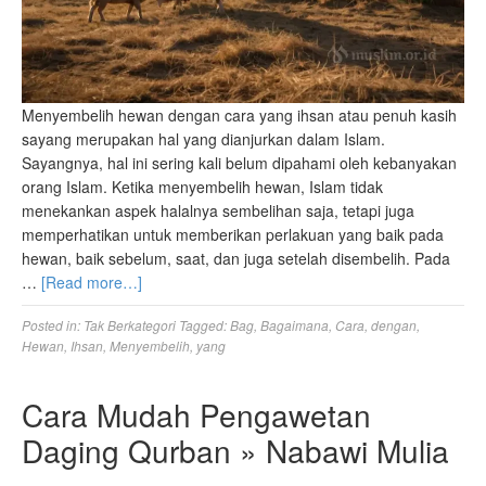
Menyembelih hewan dengan cara yang ihsan atau penuh kasih
sayang merupakan hal yang dianjurkan dalam Islam.
Sayangnya, hal ini sering kali belum dipahami oleh kebanyakan
orang Islam. Ketika menyembelih hewan, Islam tidak
menekankan aspek halalnya sembelihan saja, tetapi juga
memperhatikan untuk memberikan perlakuan yang baik pada
hewan, baik sebelum, saat, dan juga setelah disembelih. Pada
…
[Read more…]
Posted in:
Tak Berkategori
Tagged:
Bag
,
Bagaimana
,
Cara
,
dengan
,
Hewan
,
Ihsan
,
Menyembelih
,
yang
Cara Mudah Pengawetan
Daging Qurban » Nabawi Mulia