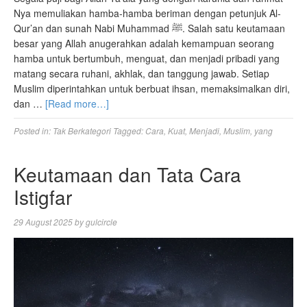
Nya memuliakan hamba-hamba beriman dengan petunjuk Al-
Qur’an dan sunah Nabi Muhammad ﷺ. Salah satu keutamaan
besar yang Allah anugerahkan adalah kemampuan seorang
hamba untuk bertumbuh, menguat, dan menjadi pribadi yang
matang secara ruhani, akhlak, dan tanggung jawab. Setiap
Muslim diperintahkan untuk berbuat ihsan, memaksimalkan diri,
dan …
[Read more…]
Posted in:
Tak Berkategori
Tagged:
Cara
,
Kuat
,
Menjadi
,
Muslim
,
yang
Keutamaan dan Tata Cara
Istigfar
29 August 2025
by
gulcircle