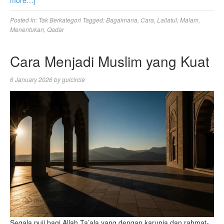
Posted in:
Tak Berkategori
Tagged:
Bagaimana
,
Cara
,
Lailatul
,
Malam
,
Menentukan
,
Qadar
Cara Menjadi Muslim yang Kuat
6 January 2026
by
gulcircle
Segala puji bagi Allah Ta’ala yang dengan karunia dan rahmat-