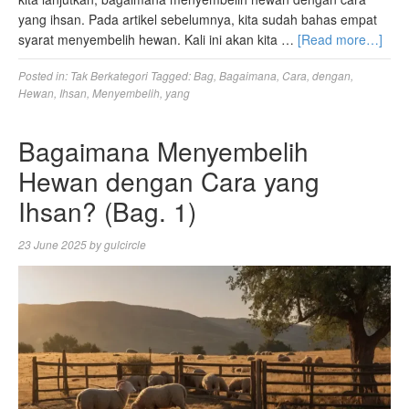
yang ihsan. Pada artikel sebelumnya, kita sudah bahas empat
syarat menyembelih hewan. Kali ini akan kita …
[Read more…]
Posted in:
Tak Berkategori
Tagged:
Bag
,
Bagaimana
,
Cara
,
dengan
,
Hewan
,
Ihsan
,
Menyembelih
,
yang
Bagaimana Menyembelih
Hewan dengan Cara yang
Ihsan? (Bag. 1)
23 June 2025
by
gulcircle