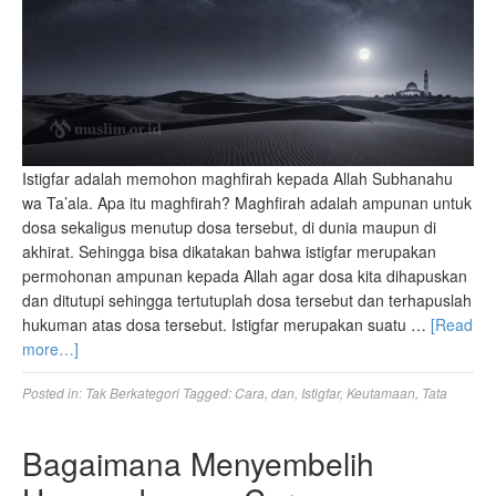
Istigfar adalah memohon maghfirah kepada Allah Subhanahu
wa Ta’ala. Apa itu maghfirah? Maghfirah adalah ampunan untuk
dosa sekaligus menutup dosa tersebut, di dunia maupun di
akhirat. Sehingga bisa dikatakan bahwa istigfar merupakan
permohonan ampunan kepada Allah agar dosa kita dihapuskan
dan ditutupi sehingga tertutuplah dosa tersebut dan terhapuslah
hukuman atas dosa tersebut. Istigfar merupakan suatu …
[Read
more…]
Posted in:
Tak Berkategori
Tagged:
Cara
,
dan
,
Istigfar
,
Keutamaan
,
Tata
Bagaimana Menyembelih