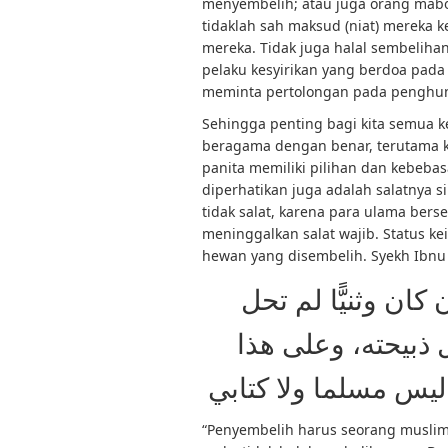
menyembelih; atau juga orang mabo
tidaklah sah maksud (niat) mereka k
mereka. Tidak juga halal sembeliha
pelaku kesyirikan yang berdoa pada
meminta pertolongan pada penghuni 
Sehingga penting bagi kita semua k
beragama dengan benar, terutama k
panita memiliki pilihan dan kebebas
diperhatikan juga adalah salatnya si
tidak salat, karena para ulama bers
meninggalkan salat wajib. Status ke
hewan yang disembelih. Syekh Ibnu
بأن يكون مسلما، أو 
ذبيحته، وإن كان م
فتارك الصلاة لا تحل 
“Penyembelih harus seorang muslim 