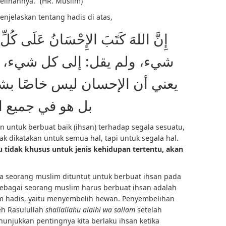
lihannya.” (HR. Muslim)
enjelaskan tentang hadis di atas,
ِحْسَانُ عَلَى كُلِّ شَيء ؛ أي: في كل
 كل شيء، بل عَلَى كل شيء، –
س خاصًا بشيء معين من الحياة،
 في جميع الحياة
untuk berbuat baik (ihsan) terhadap segala sesuatu,
k dikatakan untuk semua hal, tapi untuk segala hal.
u tidak khusus untuk jenis kehidupan tertentu, akan
hwa seorang muslim dituntut untuk berbuat ihsan pada
a sebagai seorang muslim harus berbuat ihsan adalah
m hadis, yaitu menyembelih hewan. Penyembelihan
eh Rasulullah
shallallahu alaihi wa sallam
setelah
njukkan pentingnya kita berlaku ihsan ketika