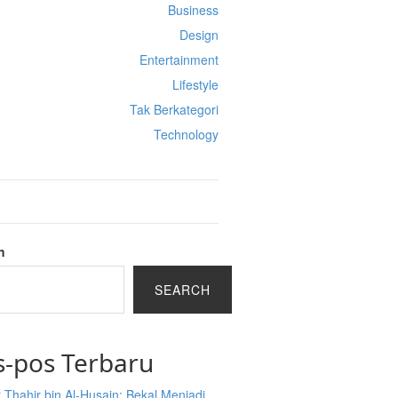
Business
Design
Entertainment
Lifestyle
Tak Berkategori
Technology
h
SEARCH
s-pos Terbaru
 Thahir bin Al-Husain: Bekal Menjadi