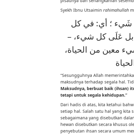
pisaunya dan senangkanlah sesembe
Syekh Ibnu Utsaimin
rahimahullah
m
إِنَّ اللهَ كَتَبَ الإ
شيء، ولم يقل: إلى
يعني أن الإحسان لي
بل هو
“Sesungguhnya Allah memerintahkan 
maksudnya terhadap segala hal. Tida
Maksudnya, berbuat baik (ihsan) it
tetapi untuk segala kehidupan.”
Dari hadis di atas, kita ketahui ba
setiap hal. Salah satu hal yang kit
sebagaimana yang disebutkan dala
hewan disebutkan secara khusus ol
penyebutan ihsan secara umum menu