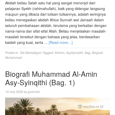
Akidah beliau Salah satu hal yang sangat menonjol dari
pelajaran Syekh (rahimahullah), baik yang didengar langsung
maupun yang dibaca dari tulisan-tulisannya, adalah seringnya
beliau menegaskan akidah Ahlus Sunnah wal Jamaah dalam
seluruh pembahasan akidah, terutama yang berkaitan dengan
nama-nama dan sifat-sifat Allah. Beliau menjelaskan masalah-
masalah tersebut dengan bahasa yang jelas, berdasarkan
kaidah yang kuat, serta …
[Read more…]
Posted in:
Tak Berkategori
Tagged:
AlAmin
,
AsySyinqithi
,
Bag
,
Biografi
,
Muhammad
Biografi Muhammad Al-Amin
Asy-Syinqithi (Bag. 1)
10 July 2026
by
gulcircle