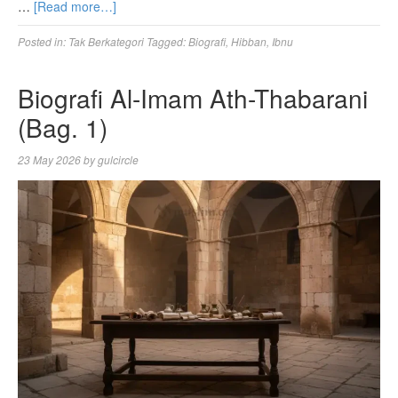
…
[Read more…]
Posted in:
Tak Berkategori
Tagged:
Biografi
,
Hibban
,
Ibnu
Biografi Al-Imam Ath-Thabarani
(Bag. 1)
23 May 2026
by
gulcircle