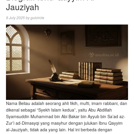
Jauziyah
9 July 2025
by
gulcircle
Nama Beliau adalah seorang ahli fikih, mufti, imam rabbani, dan
dikenal sebagai “Syekh Islam kedua”, yaitu Abu Abdillah
Syamsuddin Muhammad bin Abi Bakar bin Ayyub bin Sa’ad az-
Zur’i ad-Dimasyqi yang masyhur dengan julukan Ibnu Qayyim
al-Jauziyah, tidak ada yang lain. Hal ini berbeda dengan