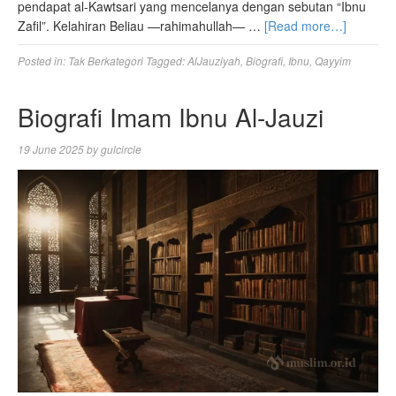
pendapat al-Kawtsari yang mencelanya dengan sebutan “Ibnu
Zafil”. Kelahiran Beliau —rahimahullah— …
[Read more…]
Posted in:
Tak Berkategori
Tagged:
AlJauziyah
,
Biografi
,
Ibnu
,
Qayyim
Biografi Imam Ibnu Al-Jauzi
19 June 2025
by
gulcircle