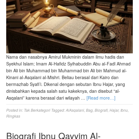
Nama dan nasabnya Amirul Mukminin dalam ilmu hadis dan
Syekhul Islam; Imam Al-Hafidz Syihabuddin Abu al-Fadl Ahmad
bin Ali bin Muhammad bin Muhammad bin Ali bin Mahmud al-
Kinani al-Asqalani al-Mishri. Beliau berasal dari Kairo dan
bermazhab Syafi’i. Dikenal dengan sebutan Ibnu Hajar, yang
dinisbahkan kepada salah satu kakeknya, dan disebut “al-
Asqalani” karena berasal dari wilayah …
[Read more…]
Posted in:
Tak Berkategori
Tagged:
AlAsqalani
,
Bag
,
Biografi
,
Hajar
,
Ibnu
,
Ringkas
Biografi Ibnu Qayyim Al-