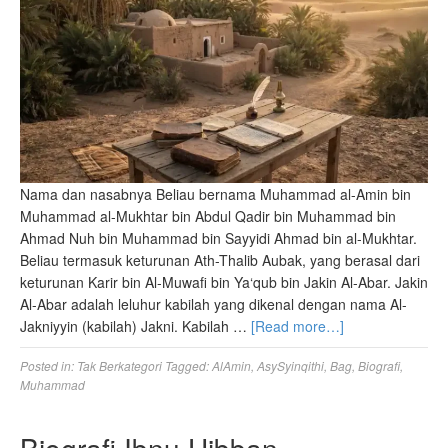
Nama dan nasabnya Beliau bernama Muhammad al-Amin bin
Muhammad al-Mukhtar bin Abdul Qadir bin Muhammad bin
Ahmad Nuh bin Muhammad bin Sayyidi Ahmad bin al-Mukhtar.
Beliau termasuk keturunan Ath-Thalib Aubak, yang berasal dari
keturunan Karir bin Al-Muwafi bin Ya‘qub bin Jakin Al-Abar. Jakin
Al-Abar adalah leluhur kabilah yang dikenal dengan nama Al-
Jakniyyin (kabilah) Jakni. Kabilah …
[Read more…]
Posted in:
Tak Berkategori
Tagged:
AlAmin
,
AsySyinqithi
,
Bag
,
Biografi
,
Muhammad