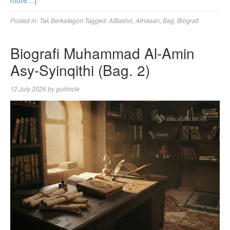
Posted in:
Tak Berkategori
Tagged:
AlBashri
,
AlHasan
,
Bag
,
Biografi
Biografi Muhammad Al-Amin
Asy-Syinqithi (Bag. 2)
12 July 2026
by
gulcircle