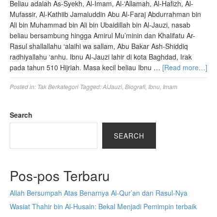
Beliau adalah As-Syekh, Al-Imam, Al-‘Allamah, Al-Hafizh, Al-
Mufassir, Al-Kathiib Jamaluddin Abu Al-Faraj Abdurrahman bin
Ali bin Muhammad bin Ali bin Ubaidillah bin Al-Jauzi, nasab
beliau bersambung hingga Amirul Mu’minin dan Khalifatu Ar-
Rasul shallallahu ‘alaihi wa sallam, Abu Bakar Ash-Shiddiq
radhiyallahu ‘anhu. Ibnu Al-Jauzi lahir di kota Baghdad, Irak
pada tahun 510 Hijriah. Masa kecil beliau Ibnu …
[Read more…]
Posted in:
Tak Berkategori
Tagged:
AlJauzi
,
Biografi
,
Ibnu
,
Imam
Search
SEARCH
Pos-pos Terbaru
Allah Bersumpah Atas Benarnya Al-Qur’an dan Rasul-Nya
Wasiat Thahir bin Al-Husain: Bekal Menjadi Pemimpin terbaik