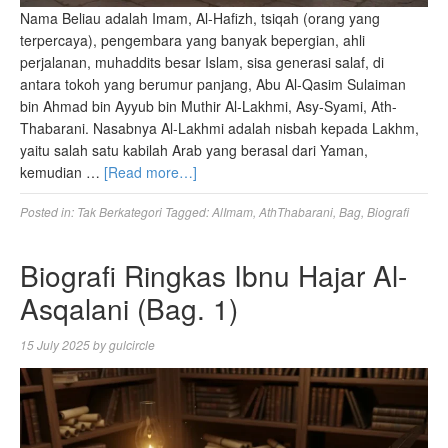
Nama Beliau adalah Imam, Al-Hafizh, tsiqah (orang yang
terpercaya), pengembara yang banyak bepergian, ahli
perjalanan, muhaddits besar Islam, sisa generasi salaf, di
antara tokoh yang berumur panjang, Abu Al-Qasim Sulaiman
bin Ahmad bin Ayyub bin Muthir Al-Lakhmi, Asy-Syami, Ath-
Thabarani. Nasabnya Al-Lakhmi adalah nisbah kepada Lakhm,
yaitu salah satu kabilah Arab yang berasal dari Yaman,
kemudian …
[Read more…]
Posted in:
Tak Berkategori
Tagged:
AlImam
,
AthThabarani
,
Bag
,
Biografi
Biografi Ringkas Ibnu Hajar Al-
Asqalani (Bag. 1)
15 July 2025
by
gulcircle