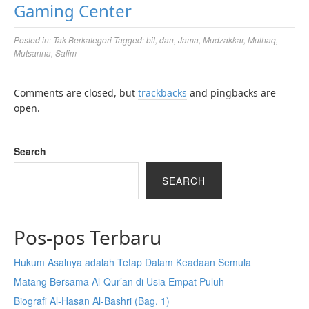
Gaming Center
Posted in:
Tak Berkategori
Tagged:
bil
,
dan
,
Jama
,
Mudzakkar
,
Mulhaq
,
Mutsanna
,
Salim
Comments are closed, but
trackbacks
and pingbacks are
open.
Search
SEARCH
Pos-pos Terbaru
Hukum Asalnya adalah Tetap Dalam Keadaan Semula
Matang Bersama Al-Qur’an di Usia Empat Puluh
Biografi Al-Hasan Al-Bashri (Bag. 1)