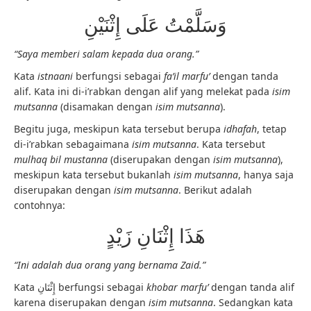
وَسَلَّمْتُ عَلَى إِثْنَيْنِ
“Saya memberi salam kepada dua orang.”
Kata
istnaani
berfungsi sebagai
fa’il marfu’
dengan tanda
alif. Kata ini di-i’rabkan dengan alif yang melekat pada
isim
mutsanna
(disamakan dengan
isim mutsanna
).
Begitu juga, meskipun kata tersebut berupa
idhafah
, tetap
di-i’rabkan sebagaimana
isim mutsanna
. Kata tersebut
mulhaq bil mustanna
(diserupakan dengan
isim mutsanna
),
meskipun kata tersebut bukanlah
isim mutsanna
, hanya saja
diserupakan dengan
isim mutsanna
. Berikut adalah
contohnya:
هَذَا إِثْنَانِ زَيْدٍ
“Ini adalah dua orang yang bernama Zaid.”
Kata إِثْنَانِ berfungsi sebagai
khobar marfu’
dengan tanda alif
karena diserupakan dengan
isim mutsanna
. Sedangkan kata