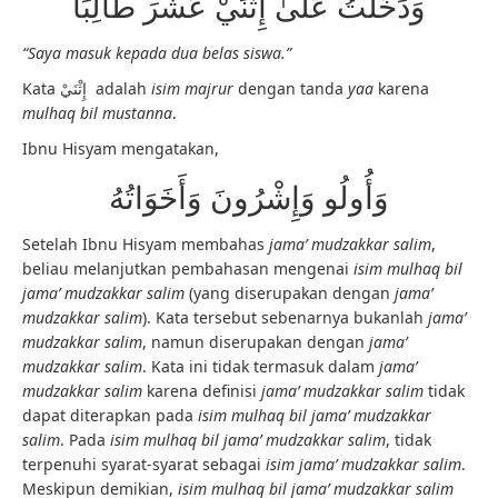
وَدَخَلْتُ عَلَىٰ إِثْنَيْ عَشَرَ طَالِبًا
“Saya masuk kepada dua belas siswa.”
Kata إِثْنَيْ adalah
isim majrur
dengan tanda
yaa
karena
mulhaq bil mustanna
.
Ibnu Hisyam mengatakan,
وَأُولُو وَإِشْرُونَ وَأَخَوَاتُهُ
Setelah Ibnu Hisyam membahas
jama’ mudzakkar salim
,
beliau melanjutkan pembahasan mengenai
isim mulhaq bil
jama’ mudzakkar salim
(yang diserupakan dengan
jama’
mudzakkar salim
). Kata tersebut sebenarnya bukanlah
jama’
mudzakkar salim
, namun diserupakan dengan
jama’
mudzakkar salim
. Kata ini tidak termasuk dalam
jama’
mudzakkar salim
karena definisi
jama’ mudzakkar salim
tidak
dapat diterapkan pada
isim mulhaq bil jama’ mudzakkar
salim
. Pada
isim mulhaq bil jama’ mudzakkar salim
, tidak
terpenuhi syarat-syarat sebagai
isim jama’ mudzakkar salim
.
Meskipun demikian,
isim mulhaq bil jama’ mudzakkar salim