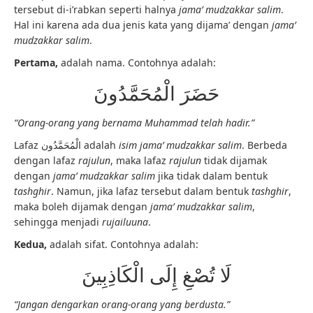
tersebut di-i’rabkan seperti halnya
jama’ mudzakkar salim
.
Hal ini karena ada dua jenis kata yang dijama’ dengan
jama’
mudzakkar salim
.
Pertama,
adalah nama. Contohnya adalah:
حَضَرَ الْمُحَمَّدُونَ
“Orang-orang yang bernama Muhammad telah hadir.”
Lafaz الْمُحَمَّدُون adalah
isim jama’ mudzakkar salim
. Berbeda
dengan lafaz
rajulun
, maka lafaz
rajulun
tidak dijamak
dengan
jama’ mudzakkar salim
jika tidak dalam bentuk
tashghir
. Namun, jika lafaz tersebut dalam bentuk
tashghir
,
maka boleh dijamak dengan
jama’ mudzakkar salim
,
sehingga menjadi
rujailuuna
.
Kedua,
adalah sifat. Contohnya adalah:
لَا تُصْغِ إِلَى الْكَاذِبِينَ
“Jangan dengarkan orang-orang yang berdusta.”