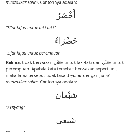
mudzakkar salim
. Contohnya adalah:
أَخْضَرُ
“Sifat hijau untuk laki-laki”
خَضْرَاءُ
“Sifat hijau untuk perempuan”
Kelima
, tidak berwazan فَعْلَان untuk laki-laki dan فَعْلَى untuk
perempuan. Apabila kata tersebut berwazan seperti ini,
maka lafaz tersebut tidak bisa di-
jama’
dengan
jama’
mudzakkar salim
. Contohnya adalah:
شبْعان
“Kenyang”
شبعى