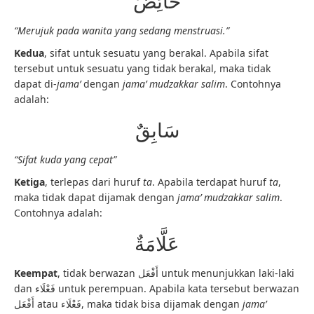
حَائِضٌ
“Merujuk pada wanita yang sedang menstruasi.”
Kedua
, sifat untuk sesuatu yang berakal. Apabila sifat
tersebut untuk sesuatu yang tidak berakal, maka tidak
dapat di-
jama’
dengan
jama’ mudzakkar salim
. Contohnya
adalah:
سَابِقٌ
“Sifat kuda yang cepat”
Ketiga
, terlepas dari huruf
ta
. Apabila terdapat huruf
ta
,
maka tidak dapat dijamak dengan
jama’ mudzakkar salim
.
Contohnya adalah:
عَلَّامَةٌ
Keempat
, tidak berwazan أَفْعَل untuk menunjukkan laki-laki
dan فَعْلَاء untuk perempuan. Apabila kata tersebut berwazan
أَفْعَل atau فَعْلَاء, maka tidak bisa dijamak dengan
jama’