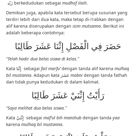
زَيْد berkedudukan sebagai
mudhof ilaih
.
Demikian juga, apabila kata tersebut berupa susunan yang
terdiri lebih dari dua kata, maka tetap di-i’rabkan dengan
alif karena diserupakan dengan
isim mutsanna
. Berikut ini
adalah beberapa contohnya:
حَضَرَ فِي الْفَصْلِ إِثْنَا عَشَرَ طَالِبًا
“Telah hadir dua belas siswa di kelas.”
Kata إِثْنَا sebagai
fail marfu’
dengan tanda alif karena
mulhaq
bil mustanna
. Adapun kata عَشَرَ
mabni
dengan tanda fathah
dan tidak punya kedudukan di dalam kalimat.
رَأَيْتُ إِثْنَيْ عَشَرَ طَالِبًا
“Saya melihat dua belas siswa.”
Kata إِثْنَيْ sebagai
maf’ul bih manshub
dengan tanda
yaa
karena
mulhaq bil mustanna
.