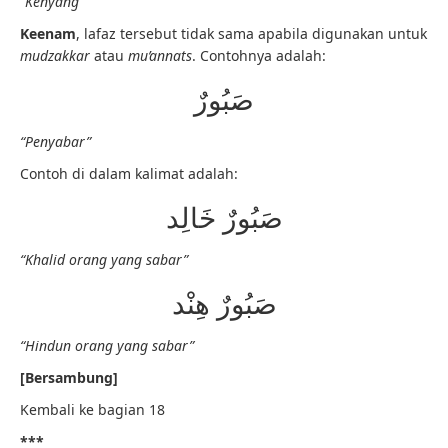
“Kenyang”
Keenam
, lafaz tersebut tidak sama apabila digunakan untuk
mudzakkar
atau
mu’annats
. Contohnya adalah:
صَبُورٌ
“Penyabar”
Contoh di dalam kalimat adalah:
صَبُورٌ خَالِد
“Khalid orang yang sabar”
صَبُورٌ هِنْد
“Hindun orang yang sabar”
[Bersambung]
Kembali ke bagian 18
***