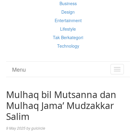
Business
Design
Entertainment
Lifestyle
Tak Berkategori
Technology
Menu
TOGGL
NAVIGA
Mulhaq bil Mutsanna dan
Mulhaq Jama’ Mudzakkar
Salim
9 May 2025
by
gulcircle