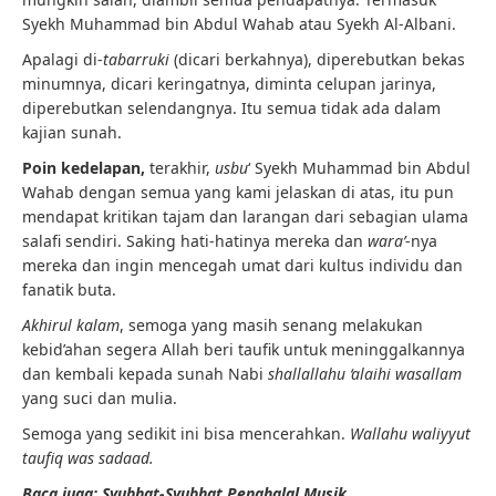
Syekh Muhammad bin Abdul Wahab atau Syekh Al-Albani.
Apalagi di-
tabarruki
(dicari berkahnya), diperebutkan bekas
minumnya, dicari keringatnya, diminta celupan jarinya,
diperebutkan selendangnya. Itu semua tidak ada dalam
kajian sunah.
Poin kedelapan,
terakhir,
usbu
‘ Syekh Muhammad bin Abdul
Wahab dengan semua yang kami jelaskan di atas, itu pun
mendapat kritikan tajam dan larangan dari sebagian ulama
salafi sendiri. Saking hati-hatinya mereka dan
wara’
-nya
mereka dan ingin mencegah umat dari kultus individu dan
fanatik buta.
Akhirul kalam
, semoga yang masih senang melakukan
kebid’ahan segera Allah beri taufik untuk meninggalkannya
dan kembali kepada sunah Nabi
shallallahu ‘alaihi wasallam
yang suci dan mulia.
Semoga yang sedikit ini bisa mencerahkan.
Wallahu waliyyut
taufiq was sadaad.
Baca juga: Syubhat-Syubhat Penghalal Musik