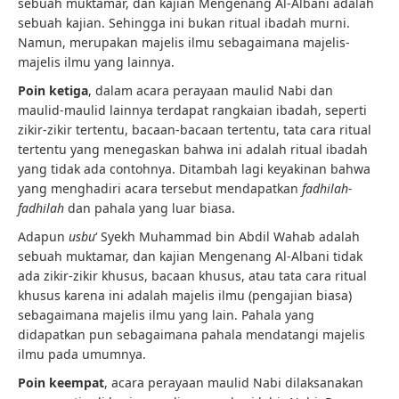
sebuah muktamar, dan kajian Mengenang Al-Albani adalah
sebuah kajian. Sehingga ini bukan ritual ibadah murni.
Namun, merupakan majelis ilmu sebagaimana majelis-
majelis ilmu yang lainnya.
Poin ketiga
, dalam acara perayaan maulid Nabi dan
maulid-maulid lainnya terdapat rangkaian ibadah, seperti
zikir-zikir tertentu, bacaan-bacaan tertentu, tata cara ritual
tertentu yang menegaskan bahwa ini adalah ritual ibadah
yang tidak ada contohnya. Ditambah lagi keyakinan bahwa
yang menghadiri acara tersebut mendapatkan
fadhilah-
fadhilah
dan pahala yang luar biasa.
Adapun
usbu
‘ Syekh Muhammad bin Abdil Wahab adalah
sebuah muktamar, dan kajian Mengenang Al-Albani tidak
ada zikir-zikir khusus, bacaan khusus, atau tata cara ritual
khusus karena ini adalah majelis ilmu (pengajian biasa)
sebagaimana majelis ilmu yang lain. Pahala yang
didapatkan pun sebagaimana pahala mendatangi majelis
ilmu pada umumnya.
Poin keempat
, acara perayaan maulid Nabi dilaksanakan