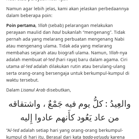
Namun agar lebih jelas, kami akan jelaskan perbedaannya
dalam beberapa poin:
Poin pertama
,
‘illah
(sebab) pelarangan melakukan
perayaan maulid dan
haul
bukanlah “mengenang”. Tidak
pernah ada yang melarang perbuatan mengenang Nabi
atau mengenang ulama. Tidak ada yang melarang
membahas sejarah atau biografi ulama. Namun,
‘illah
-nya
adalah membuat
al-‘ied
(hari raya) baru dalam agama. Ciri
utama
al-‘ied
adalah dilakukan rutin atau berulang-ulang
serta orang-orang bersengaja untuk berkumpul-kumpul di
waktu tersebut.
Dalam
Lisanul Arab
disebutkan,
والعِيدُ : كلُّ يوم فيه جَمْعٌ ، واشتقاقه
من عاد يَعُود كأَنهم عادوا إِليه
“A
l-‘ied
adalah setiap hari yang orang-orang berkumpul-
kumpul di hari itu. Berasal dari kata
‘aada-ya’uudu
karena