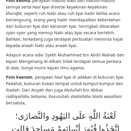
Poin kelima
, perayaan maulid Nabi dan maulid-maulid
lainnya serta
haul
kyai disertai keyakinan-keyakinan
khurafat,
seperti ruh Nabi atau ruh kyai hadir ketika acara
berlangsung, orang yang hadir mendapatkan keberkahan
dari kuburan kyai dan karomah kyai. Seringkali dibacakan
syair-syair yang memuji Nabi atau kyai secara berlebih.
Bahkan, terkadang juga terdapat perbuatan meminta hajat
kepada arwah Nabi atau arwah kyai.
Adapun acara
usbu
‘ Syekh Muhammad bin Abdil Wahab dan
kajian Mengenang Al-Albani tidak terdapat semua perkara
di atas. Isinya murni kajian ilmu agama.
Poin keenam
, perayaan
haul
kyai di adakan di kuburan kyai.
Padahal, kuburan bukan tempat untuk kumpul-kumpul dan
ibadah. Dari Aisyah dan juga Abdullah bin Abbas
radhiyallahu ’anhuma
, Rasulullah
shallallahu ’alaihi wasallam
bersabda,
لَعْنَةُ اللَّهِ علَى اليَهُودِ والنَّصارَى؛
اتَّخَذُوا قُبُورَ أنْبِيائِهِمْ مَساجِدَ قالت