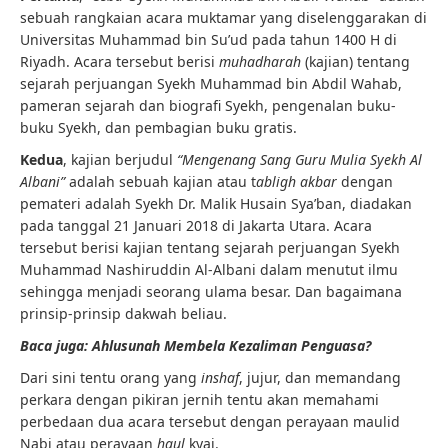
sebuah rangkaian acara muktamar yang diselenggarakan di
Universitas Muhammad bin Su’ud pada tahun 1400 H di
Riyadh. Acara tersebut berisi
muhadharah
(kajian) tentang
sejarah perjuangan Syekh Muhammad bin Abdil Wahab,
pameran sejarah dan biografi Syekh, pengenalan buku-
buku Syekh, dan pembagian buku gratis.
Kedua
, kajian berjudul
“Mengenang Sang Guru Mulia Syekh Al
Albani”
adalah sebuah kajian atau t
abligh akbar
dengan
pemateri adalah Syekh Dr. Malik Husain Sya’ban, diadakan
pada tanggal 21 Januari 2018 di Jakarta Utara. Acara
tersebut berisi kajian tentang sejarah perjuangan Syekh
Muhammad Nashiruddin Al-Albani dalam menutut ilmu
sehingga menjadi seorang ulama besar. Dan bagaimana
prinsip-prinsip dakwah beliau.
Baca juga: Ahlusunah Membela Kezaliman Penguasa?
Dari sini tentu orang yang
inshaf
, jujur, dan memandang
perkara dengan pikiran jernih tentu akan memahami
perbedaan dua acara tersebut dengan perayaan maulid
Nabi atau perayaan
haul
kyai.