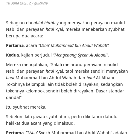
18 June 2025
by
gulcircle
Sebagian dai
ahlul bid’ah
yang merayakan perayaan maulid
Nabi dan perayaan
haul
kyai, mereka menebarkan syubhat
berupa dua acara:
Pertama
, acara
“Usbu’ Muhammad bin Abdul Wahab”.
Kedua
, kajian berjudul
“Mengenang Syekh Al-Albani“.
Mereka mengatakan, “Salafi melarang perayaan maulid
Nabi dan perayaan
haul
kyai, tapi mereka sendiri merayakan
haul
Muhammad bin Abdul Wahab dan
haul
Al-Albani.
Tokohnya kelompok lain tidak boleh dirayakan, sedangkan
tokohnya kelompok sendiri boleh dirayakan. Dasar standar
ganda!”
Itu syubhat mereka.
Sebelum kita jawab syubhat ini, perlu diketahui dahulu
hakikat dua acara yang dimaksud.
Pertama
, “
Usbu’
Syekh Muhammad bin Abdil Wahab” adalah