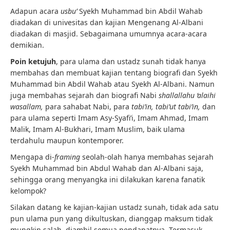
Adapun acara
usbu’
Syekh Muhammad bin Abdil Wahab
diadakan di univesitas dan kajian Mengenang Al-Albani
diadakan di masjid. Sebagaimana umumnya acara-acara
demikian.
Poin ketujuh
, para ulama dan ustadz sunah tidak hanya
membahas dan membuat kajian tentang biografi dan Syekh
Muhammad bin Abdil Wahab atau Syekh Al-Albani. Namun
juga membahas sejarah dan biografi Nabi
shallallahu ‘alaihi
wasallam,
para sahabat Nabi, para
tabi’in,
tabi’ut tabi’in,
dan
para ulama seperti Imam Asy-Syafi’i, Imam Ahmad, Imam
Malik, Imam Al-Bukhari, Imam Muslim, baik ulama
terdahulu maupun kontemporer.
Mengapa di-
framing
seolah-olah hanya membahas sejarah
Syekh Muhammad bin Abdul Wahab dan Al-Albani saja,
sehingga orang menyangka ini dilakukan karena fanatik
kelompok?
Silakan datang ke kajian-kajian ustadz sunah, tidak ada satu
pun ulama pun yang dikultuskan, dianggap maksum tidak
mungkin salah, diambil semua pendapatnya. Termasuk