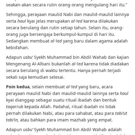
seakan-akan secara rutin orang-orang mengulang hari itu.”
Sehingga, perayaan maulid Nabi dan maulid-maulid lainnya
serta
haul
kyai jelas merupakan
al-‘ied
karena dilakukan
secara berulang dan rutin setiap tahun. Selain itu, orang-
orang juga bersengaja berkumpul-kumpul di hari itu.
Sedangkan membuat
al-‘ied
yang baru dalam agama adalah
kebid’ahan.
Adapun
usbu
‘ Syekh Muhammad bin Abdil Wahab dan kajian
Mengenang Al-Albani bukanlah
al-‘ied
karena tidak diadakan
secara berulang di waktu tertentu. Hanya pernah terjadi
sekali saja kemudian selesai.
Poin kedua
, selain membuat
al-‘ied
yang baru, acara
perayaan maulid Nabi dan maulid-maulid lainnya serta
haul
kyai dianggap sebagai suatu ritual ibadah dan bentuk
taqarrub
kepada Allah. Padahal, ritual ibadah ini tidak
pernah dilakukan Nabi, atau para sahabat, atau para
tabi’ut
tabi’in,
atau bahkan para imam mazhab yang empat.
Adapun
usbu’
Syekh Muhammad bin Abdil Wahab adalah