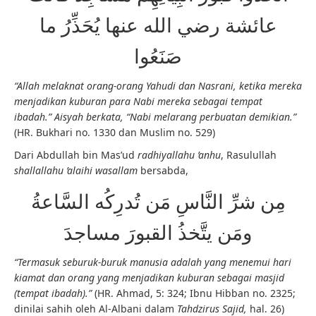
عائشة رضي الله عنها يُحَذِّرُ ما
صَنَعُوا
“Allah melaknat orang-orang Yahudi dan Nasrani, ketika mereka
menjadikan kuburan para Nabi mereka sebagai tempat
ibadah.” Aisyah berkata, “Nabi melarang perbuatan demikian.”
(HR. Bukhari no. 1330 dan Muslim no. 529)
Dari Abdullah bin Mas’ud
radhiyallahu ’anhu
, Rasulullah
shallallahu ’alaihi wasallam
bersabda,
مِن شرِّ النَّاسِ مَن تُدرِكُه السَّاعةُ
ومَن يتَّخذُ القبورَ مساجدَ
“Termasuk seburuk-buruk manusia adalah yang menemui hari
kiamat dan orang yang menjadikan kuburan sebagai masjid
(tempat ibadah).”
(HR. Ahmad, 5: 324; Ibnu Hibban no. 2325;
dinilai sahih oleh Al-Albani dalam
Tahdzirus Sajid,
hal. 26)