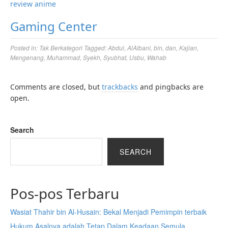
review anime
Gaming Center
Posted in:
Tak Berkategori
Tagged:
Abdul
,
AlAlbani
,
bin
,
dan
,
Kajian
,
Mengenang
,
Muhammad
,
Syekh
,
Syubhat
,
Usbu
,
Wahab
Comments are closed, but
trackbacks
and pingbacks are
open.
Search
SEARCH
Pos-pos Terbaru
Wasiat Thahir bin Al-Husain: Bekal Menjadi Pemimpin terbaik
Hukum Asalnya adalah Tetap Dalam Keadaan Semula