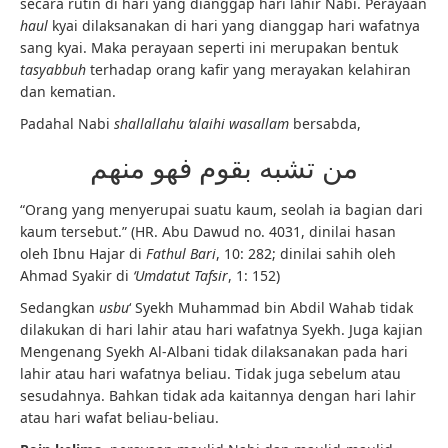
secara rutin di hari yang dianggap hari lahir Nabi. Perayaan
haul
kyai dilaksanakan di hari yang dianggap hari wafatnya
sang kyai. Maka perayaan seperti ini merupakan bentuk
tasyabbuh
terhadap orang kafir yang merayakan kelahiran
dan kematian.
Padahal Nabi
shallallahu ‘alaihi wasallam
bersabda,
من تشبه بقوم فهو منهم
“Orang yang menyerupai suatu kaum, seolah ia bagian dari
kaum tersebut.” (HR. Abu Dawud no. 4031, dinilai hasan
oleh Ibnu Hajar di
Fathul Bari
, 10: 282; dinilai sahih oleh
Ahmad Syakir di
‘Umdatut Tafsir
, 1: 152)
Sedangkan
usbu
‘ Syekh Muhammad bin Abdil Wahab tidak
dilakukan di hari lahir atau hari wafatnya Syekh. Juga kajian
Mengenang Syekh Al-Albani tidak dilaksanakan pada hari
lahir atau hari wafatnya beliau. Tidak juga sebelum atau
sesudahnya. Bahkan tidak ada kaitannya dengan hari lahir
atau hari wafat beliau-beliau.