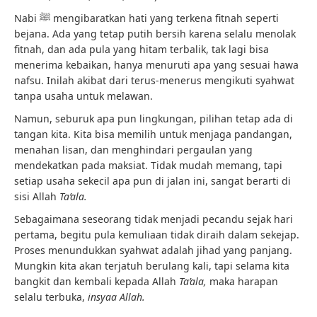
Nabi ﷺ mengibaratkan hati yang terkena fitnah seperti
bejana. Ada yang tetap putih bersih karena selalu menolak
fitnah, dan ada pula yang hitam terbalik, tak lagi bisa
menerima kebaikan, hanya menuruti apa yang sesuai hawa
nafsu. Inilah akibat dari terus-menerus mengikuti syahwat
tanpa usaha untuk melawan.
Namun, seburuk apa pun lingkungan, pilihan tetap ada di
tangan kita. Kita bisa memilih untuk menjaga pandangan,
menahan lisan, dan menghindari pergaulan yang
mendekatkan pada maksiat. Tidak mudah memang, tapi
setiap usaha sekecil apa pun di jalan ini, sangat berarti di
sisi Allah
Ta’ala.
Sebagaimana seseorang tidak menjadi pecandu sejak hari
pertama, begitu pula kemuliaan tidak diraih dalam sekejap.
Proses menundukkan syahwat adalah jihad yang panjang.
Mungkin kita akan terjatuh berulang kali, tapi selama kita
bangkit dan kembali kepada Allah
Ta’ala,
maka harapan
selalu terbuka,
insyaa Allah.