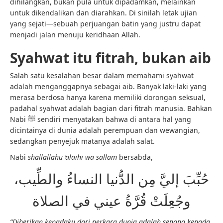
dihilangkan, bukan pula untuk dipadamkan, melainkan
untuk dikendalikan dan diarahkan. Di sinilah letak ujian
yang sejati—sebuah perjuangan batin yang justru dapat
menjadi jalan menuju keridhaan Allah.
Syahwat itu fitrah, bukan aib
Salah satu kesalahan besar dalam memahami syahwat
adalah menganggapnya sebagai aib. Banyak laki-laki yang
merasa berdosa hanya karena memiliki dorongan seksual,
padahal syahwat adalah bagian dari fitrah manusia. Bahkan
Nabi ﷺ sendiri menyatakan bahwa di antara hal yang
dicintainya di dunia adalah perempuan dan wewangian,
sedangkan penyejuk matanya adalah salat.
Nabi
shallallahu ‘alaihi wa sallam
bersabda,
حُبِّبَ إليَّ مِن الدُّنيا النساءُ والطِّيب،
وجُعِلَتْ قُرَّةُ عيني في الصلاة
“Diberikan kepadaku dari perkara dunia adalah senang kepada