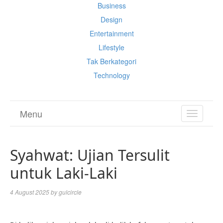
Business
Design
Entertainment
Lifestyle
Tak Berkategori
Technology
Menu
TOGGL
NAVIGA
Syahwat: Ujian Tersulit
untuk Laki-Laki
4 August 2025
by
gulcircle