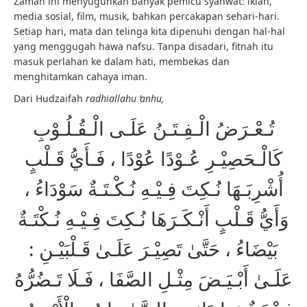
Zaman ini menyuguhkan banyak pemicu syahwat: iklan,
media sosial, film, musik, bahkan percakapan sehari-hari.
Setiap hari, mata dan telinga kita dipenuhi dengan hal-hal
yang menggugah hawa nafsu. Tanpa disadari, fitnah itu
masuk perlahan ke dalam hati, membekas dan
menghitamkan cahaya iman.
Dari Hudzaifah
radhiallahu ‘anhu,
تُـعْـرَضُ الْـفِـتَـنُ عَلَـى الْـقُـلُـوْبِ
كَالْـحَصِيْـرِ عُـوْدًا عُوْدًا ، فَـأَيُّ قَـلْبٍ
أُشْرِبَـهَا نُـكِتَ فِـيْـهِ نُـكْـتَـةٌ سَوْدَاءُ ،
وَأَيُّ قَـلْبٍ أَنْـكَـرَهَا نُـكِتَ فِـيْـهِ نُـكْتَـةٌ
بَيْضَاءُ ، حَتَّىٰ تَصِيْـرَ عَلَـىٰ قَـلْبَيْـنِ :
عَلَـىٰ أَبْـيَـضَ مِثْـلِ الصَّفَا ، فَـلَا تَـضُرُّهُ