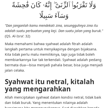
وَلَا تَقْرَبُوا۟ ٱلزِّنَىٰٓ ۖ إِنَّهُۥ كَانَ فَٰحِشَةً
وَسَآءَ سَبِيلًا
“Dan janganlah kamu mendekati zina, sesungguhnya zina itu
adalah suatu perbuatan yang keji. Dan suatu jalan yang buruk.”
(QS. Al-Isra’: 32)
Maka memahami bahwa syahwat adalah fitrah adalah
langkah pertama untuk menyikapinya dengan bijaksana.
Kita tidak perlu malu memilikinya, tapi juga tidak boleh
membiarkannya liar tak terkendali. Syahwat adalah pedang
bermata dua—bisa menjadi pahala besar, bisa juga menjadi
jalan celaka.
Syahwat itu netral, kitalah
yang mengarahkan
Allah menciptakan syahwat dalam kondisi netral, tidak baik
dan tidak buruk. Yang menentukan nilainya adalah
bagaimana kita menggunakannya. Saat diarahkan kepada