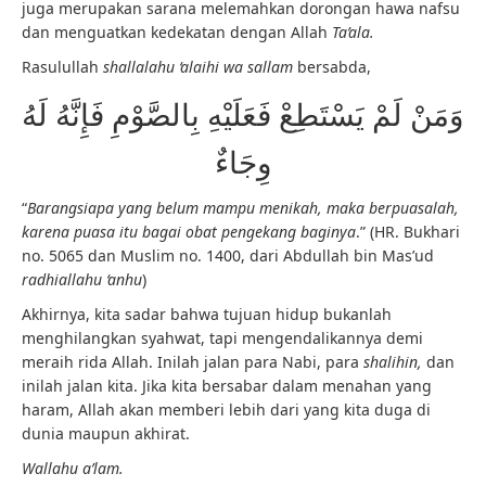
juga merupakan sarana melemahkan dorongan hawa nafsu
dan menguatkan kedekatan dengan Allah
Ta’ala.
Rasulullah
shallalahu ‘alaihi wa sallam
bersabda,
وَمَنْ لَمْ يَسْتَطِعْ فَعَلَيْهِ بِالصَّوْمِ فَإِنَّهُ لَهُ
وِجَاءٌ
“
Barangsiapa yang belum mampu menikah, maka berpuasalah,
karena puasa itu bagai obat pengekang baginya
.” (HR. Bukhari
no. 5065 dan Muslim no. 1400, dari Abdullah bin Mas’ud
radhiallahu ‘anhu
)
Akhirnya, kita sadar bahwa tujuan hidup bukanlah
menghilangkan syahwat, tapi mengendalikannya demi
meraih rida Allah. Inilah jalan para Nabi, para
shalihin,
dan
inilah jalan kita. Jika kita bersabar dalam menahan yang
haram, Allah akan memberi lebih dari yang kita duga di
dunia maupun akhirat.
Wallahu a’lam.