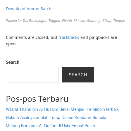
Download Anime Batch
Posted in:
Tak Berkategori
Tagged:
Fitnah
,
Muslim
,
Seorang
,
Sikap
,
Tengah
Comments are closed, but
trackbacks
and pingbacks are
open.
Search
SEARCH
Pos-pos Terbaru
Wasiat Thahir bin Al-Husain: Bekal Menjadi Pemimpin terbaik
Hukum Asalnya adalah Tetap Dalam Keadaan Semula
Matang Bersama Al-Qur’an di Usia Empat Puluh