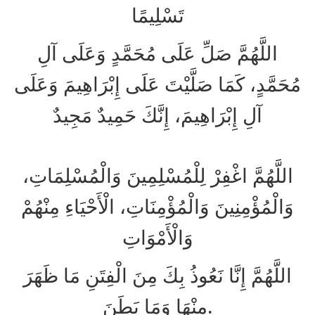
تَسْلِيمًا
اللَّهُمَّ صَلِّ عَلَى مُحَمَّدٍ وَعَلَى آلِ
مُحَمَّدٍ، كَمَا صَلَّيْتَ عَلَى إِبْرَاهِيمَ وَعَلَى
آلِ إِبْرَاهِيمَ، إِنَّكَ حَمِيدٌ مَجِيدٌ
اللَّهُمَّ اغْفِرْ لِلْمُسْلِمِينَ وَالْمُسْلِمَاتِ،
وَالْمُؤْمِنِينَ وَالْمُؤْمِنَاتِ، الْأَحْيَاءِ مِنْهُمْ
وَالْأَمْوَاتِ
اللَّهُمَّ إِنَّا نَعُوذُ بِكَ مِنَ الْفِتَنِ مَا ظَهَرَ
مِنْهَا وَمَا بَطَنَ.