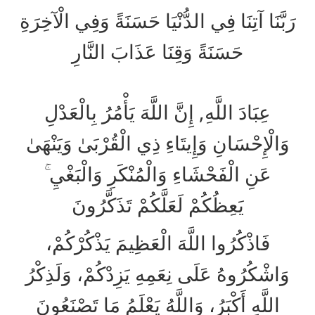
رَبَّنَا آتِنَا فِي الدُّنْيَا حَسَنَةً وَفِي الْآخِرَةِ
حَسَنَةً وَقِنَا عَذَابَ النَّارِ
عِبَادَ اللَّهِ, إِنَّ اللَّهَ يَأْمُرُ بِالْعَدْلِ
وَالْإِحْسَانِ وَإِيتَاءِ ذِي الْقُرْبَىٰ وَيَنْهَىٰ
عَنِ الْفَحْشَاءِ وَالْمُنْكَرِ وَالْبَغْيِ ۚ
يَعِظُكُمْ لَعَلَّكُمْ تَذَكَّرُونَ
فَاذْكُرُوا اللَّهَ الْعَظِيمَ يَذْكُرْكُمْ،
وَاشْكُرُوهُ عَلَى نِعَمِهِ يَزِدْكُمْ، وَلَذِكْرُ
اللَّهِ أَكْبَرُ، وَاللَّهُ يَعْلَمُ مَا تَصْنَعُونَ