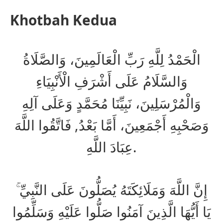
Khotbah Kedua
الْحَمْدُ لِلَّهِ رَبِّ الْعَالَمِينَ، وَالصَّلَاةُ
وَالسَّلَامُ عَلَى أَشْرَفِ الْأَنْبِيَاءِ
وَالْمُرْسَلِينَ، نَبِيِّنَا مُحَمَّدٍ وَعَلَى آلِهِ
وَصَحْبِهِ أَجْمَعِينَ، أَمَّا بَعْدُ, فَاتَّقُوا اللَّهَ
عِبَادَ اللَّهِ.
إِنَّ اللَّهَ وَمَلَائِكَتَهُ يُصَلُّونَ عَلَى النَّبِيِّ ۚ
يَا أَيُّهَا الَّذِينَ آمَنُوا صَلُّوا عَلَيْهِ وَسَلِّمُوا