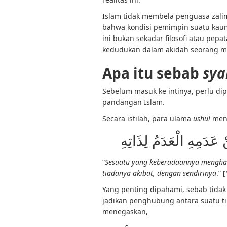
Islam tidak membela penguasa zalim
bahwa kondisi pemimpin suatu kaum 
ini bukan sekadar filosofi atau pepa
kedudukan dalam akidah seorang m
Apa itu sebab
sya
Sebelum masuk ke intinya, perlu d
pandangan Islam.
Secara istilah, para ulama
ushul
mend
عَدَمِهِ الْعَدَمُ لِذَاتِهِ
“
Sesuatu yang keberadaannya mengha
tiadanya akibat, dengan sendirinya
.”
[
Yang penting dipahami, sebab tidak 
jadikan penghubung antara suatu t
menegaskan,