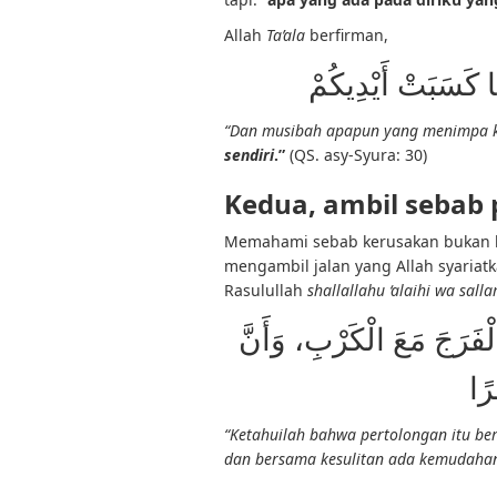
Allah
Ta’ala
berfirman,
ا كَسَبَتْ أَيْدِيكُمْ
“Dan musibah apapun yang menimpa 
sendiri
.”
(QS. asy-Syura: 30)
Kedua, ambil sebab 
Memahami sebab kerusakan bukan be
mengambil jalan yang Allah syariat
Rasulullah
shallallahu ‘alaihi wa sall
لْفَرَجَ مَعَ الْكَرْبِ، وَأَنَّ
رًا
“Ketahuilah bahwa pertolongan itu be
dan bersama kesulitan ada kemudaha