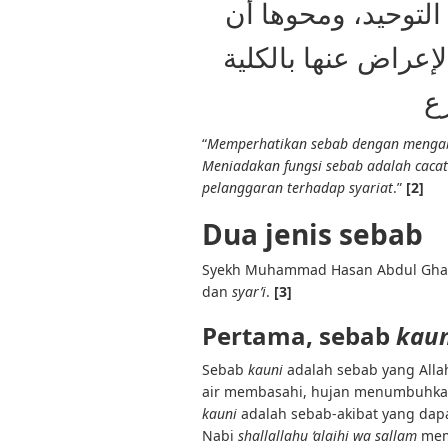
التوحيد، ومحوها أن
إعراض عنها بالكلية
ع
“
Memperhatikan sebab dengan mengaba
Meniadakan fungsi sebab adalah caca
pelanggaran terhadap syariat
.”
[2]
Dua jenis sebab
Syekh Muhammad Hasan Abdul Ghaf
dan
syar’i
.
[3]
Pertama, sebab
kaun
Sebab
kauni
adalah sebab yang Alla
air membasahi, hujan menumbuhka
kauni
adalah sebab-akibat yang dapat
Nabi
shallallahu ‘alaihi wa sallam
mem