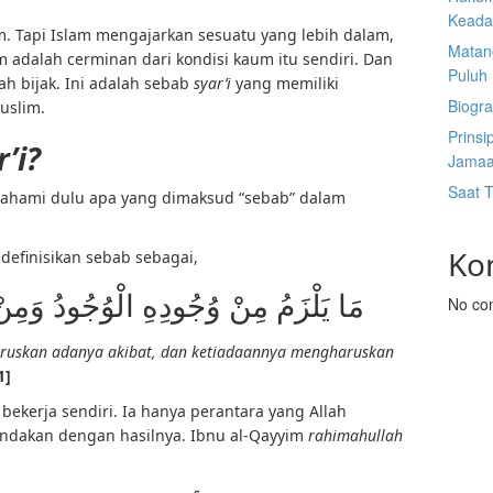
Keada
. Tapi Islam mengajarkan sesuatu yang lebih dalam,
Matan
adalah cerminan dari kondisi kaum itu sendiri. Dan
Puluh
tah bijak. Ini adalah sebab
syar’i
yang memiliki
Biogra
uslim.
Prinsi
r’i?
Jamaa
Saat 
ipahami dulu apa yang dimaksud “sebab” dalam
Ko
efinisikan sebab sebagai,
مَا يَلْزَمُ مِنْ وُجُودِهِ الْوُجُودُ وَمِنْ 
No co
ruskan adanya akibat, dan ketiadaannya mengharuskan
1]
bekerja sendiri. Ia hanya perantara yang Allah
indakan dengan hasilnya. Ibnu al-Qayyim
rahimahullah