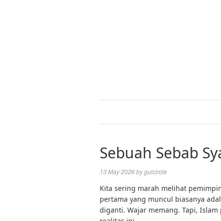
Sebuah Sebab Syar
13 May 2026
by
gulcircle
Kita sering marah melihat pemimpin 
pertama yang muncul biasanya ada
diganti. Wajar memang. Tapi, Isla
realitas ini.