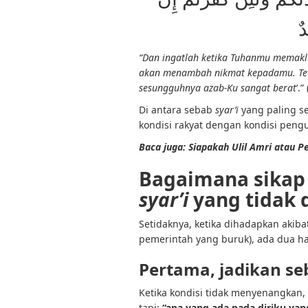
ٌ
“Dan ingatlah ketika Tuhanmu memakl
akan menambah nikmat kepadamu. Tet
sesungguhnya azab-Ku sangat berat
‘.
Di antara sebab
syar’i
yang paling se
kondisi rakyat dengan kondisi peng
Baca juga:
Siapakah Ulil Amri atau P
Bagaimana sikap
syar’i
yang tidak d
Setidaknya, ketika dihadapkan akiba
pemerintah yang buruk), ada dua ha
Pertama, jadikan s
Ketika kondisi tidak menyenangkan,
tapi:
“apa yang ada pada diriku yan