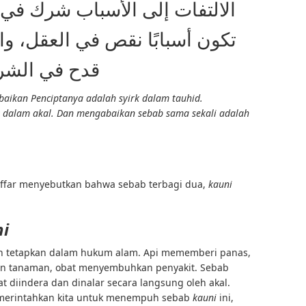
الالتفات إلى الأسباب شرك في 
تكون أسبابًا نقص في العقل، وال
قدح في الشر
ikan Penciptanya adalah syirk dalam tauhid.
t dalam akal. Dan mengabaikan sebab sama sekali adalah
far menyebutkan bahwa sebab terbagi dua,
kauni
i
h tetapkan dalam hukum alam. Api mememberi panas,
n tanaman, obat menyembuhkan penyakit. Sebab
 diindera dan dinalar secara langsung oleh akal.
erintahkan kita untuk menempuh sebab
kauni
ini,