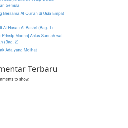
an Semula
g Bersama Al-Qur’an di Usia Empat
fi Al-Hasan Al-Bashri (Bag. 1)
p-Prinsip Manhaj Ahlus Sunnah wal
h (Bag. 2)
Tak Ada yang Melihat
mentar Terbaru
mments to show.