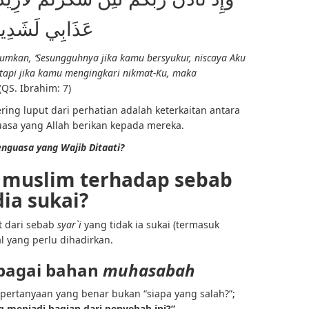
عَذَابِي لَشَدِيد
umkan, ‘Sesungguhnya jika kamu bersyukur, niscaya Aku
api jika kamu mengingkari nikmat-Ku, maka
” (QS. Ibrahim: 7)
ring luput dari perhatian adalah keterkaitan antara
uasa yang Allah berikan kepada mereka.
enguasa yang Wajib Ditaati?
 muslim terhadap sebab
ia sukai?
t dari sebab
syar`i
yang tidak ia sukai (termasuk
l yang perlu dihadirkan.
ebagai bahan
muhasabah
 pertanyaan yang benar bukan “siapa yang salah?”;
g menjadi bagian dari penyebab ini?”