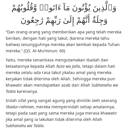
وَٱلَّذِينَ يُؤْتُونَ مَآ ءَاتَوا۟ وَّقُلُوبُهُمْ
وَجِلَةٌ أَنَّهُمْ إِلَىٰ رَبِّهِمْ رَٰجِعُونَ
“Dan orang-orang yang memberikan apa yang telah mereka
berikan, dengan hati yang takut, (karena mereka tahu
bahwa) sesungguhnya mereka akan kembali kepada Tuhan
mereka.” (QS. Al-Mu’minun: 60)
Yaitu, mereka senantiasa mengutamakan ibadah dan
ketaatannya kepada Allah
‘Azza wa Jalla
, tetapi dalam hati
mereka selalu ada rasa takut jikalau amal yang mereka
kerjakan tidak diterima oleh Allah. Sehingga mereka pun
khawatir akan mendapatkan azab dari Allah
Subhanahu wa
Ta’ala
karenanya.
Inilah sifat yang sangat agung yang dimiliki oleh seorang
‘ibadur-rahman
, mereka memperindah setiap amalannya,
tetapi pada saat yang sama mereka juga merasa khawatir
jika amal yang ia lakukan tidak diterima oleh Allah
Subhanahu wa Ta’ala
.