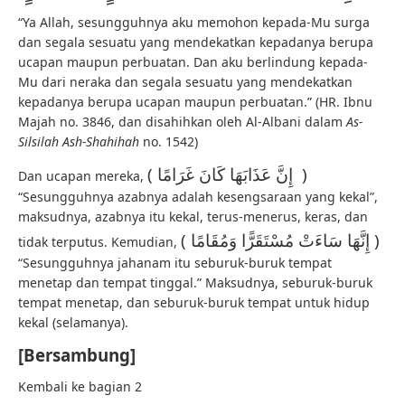
“Ya Allah, sesungguhnya aku memohon kepada-Mu surga
dan segala sesuatu yang mendekatkan kepadanya berupa
ucapan maupun perbuatan. Dan aku berlindung kepada-
Mu dari neraka dan segala sesuatu yang mendekatkan
kepadanya berupa ucapan maupun perbuatan.” (HR. Ibnu
Majah no. 3846, dan disahihkan oleh Al-Albani dalam
As-
Silsilah Ash-Shahihah
no. 1542)
( إِنَّ عَذَابَهَا كَانَ غَرَامًا )
Dan ucapan mereka,
“Sesungguhnya azabnya adalah kesengsaraan yang kekal”,
maksudnya, azabnya itu kekal, terus-menerus, keras, dan
( إِنَّهَا سَاءَتْ مُسْتَقَرًّا وَمُقَامًا )
tidak terputus. Kemudian,
“Sesungguhnya jahanam itu seburuk-buruk tempat
menetap dan tempat tinggal.” Maksudnya, seburuk-buruk
tempat menetap, dan seburuk-buruk tempat untuk hidup
kekal (selamanya).
[Bersambung]
Kembali ke bagian 2