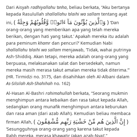
Dari Aisyah
radhiyallahu ‘anha
, beliau berkata, “Aku bertanya
kepada Rasulullah
shallallahu ‘alaihi wa sallam
tentang ayat
( وَٱلَّذِينَ يُؤْتُونَ مَآ ءَاتَوا۟ وَّقُلُوبُهُمْ وَجِلَةٌ )
ini,
‘Dan
orang-orang yang memberikan apa yang telah mereka
berikan, dengan hati yang takut.’ Apakah mereka itu adalah
para peminum
khamr
dan pencuri?’ Kemudian Nabi
shallallahu ‘alaihi wa sallam
menjawab, ‘Tidak, wahai putrinya
Ash-Shiddiq. Akan tetapi, mereka adalah orang-orang yang
berpuasa, melaksanakan salat dan bersedekah, namun
mereka masih merasa takut amalan mereka tidak diterima.’”
(HR. Tirmidzi no. 3175, dan disahihkan oleh Al-Albani dalam
As-Silsilah Ash-Shahihah
no. 162)
Al-Hasan Al-Bashri
rahimahullah
berkata, “Seorang mukmin
menghimpun antara kebaikan dan rasa takut kepada Allah,
sedangkan orang munafik menghimpun antara keburukan
dan rasa aman (dari azab Allah). Kemudian beliau membaca
( إِنَّ الَّذِينَ هُم مِّنْ خَشْيَةِ رَبِّهِم مُّشْفِقُونَ )
firman Allah,
‘Sesungguhnya orang-orang yang karena takut kepada
Rabb mereka, merasa khawatir (akan azab-Nya)’.”