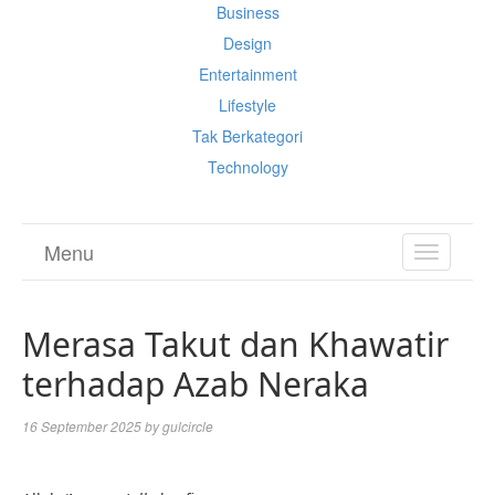
Business
Design
Entertainment
Lifestyle
Tak Berkategori
Technology
Menu
TOGGL
NAVIGA
Merasa Takut dan Khawatir
terhadap Azab Neraka
16 September 2025
by
gulcircle