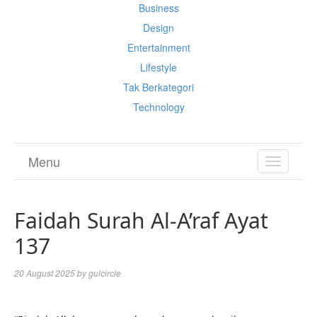
Business
Design
Entertainment
Lifestyle
Tak Berkategori
Technology
Menu
TOGGL
NAVIGA
Faidah Surah Al-A’raf Ayat
137
20 August 2025
by
gulcircle