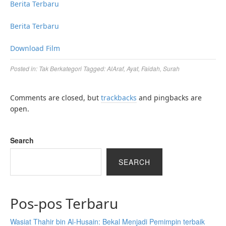
Berita Terbaru
Berita Terbaru
Download Film
Posted in:
Tak Berkategori
Tagged:
AlAraf
,
Ayat
,
Faidah
,
Surah
Comments are closed, but
trackbacks
and pingbacks are
open.
Search
SEARCH
Pos-pos Terbaru
Wasiat Thahir bin Al-Husain: Bekal Menjadi Pemimpin terbaik