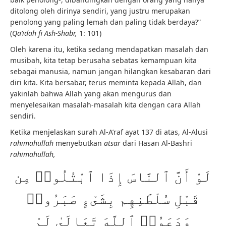
ditolong oleh dirinya sendiri, yang justru merupakan
penolong yang paling lemah dan paling tidak berdaya?”
(
Qa’idah fi Ash-Shabr,
1: 101)
Oleh karena itu, ketika sedang mendapatkan masalah dan
musibah, kita tetap berusaha sebatas kemampuan kita
sebagai manusia, namun jangan hilangkan kesabaran dari
diri kita. Kita bersabar, terus meminta kepada Allah, dan
yakinlah bahwa Allah yang akan mengurus dan
menyelesaikan masalah-masalah kita dengan cara Allah
sendiri.
Ketika menjelaskan surah Al-A’raf ayat 137 di atas, Al-Alusi
rahimahullah
menyebutkan
atsar
dari Hasan Al-Bashri
rahimahullah,
لَوْ أَنَّ ٱلنَّاسَ إِذَا ٱبْتُلُوا۟ مِن
قَبْلِ سُلْطَٰنِهِم بِشَىْءٍ صَبَرُوا۟
وَدَعَوُا۟ ٱللَّهَ تَعَالَىٰ لَمْ