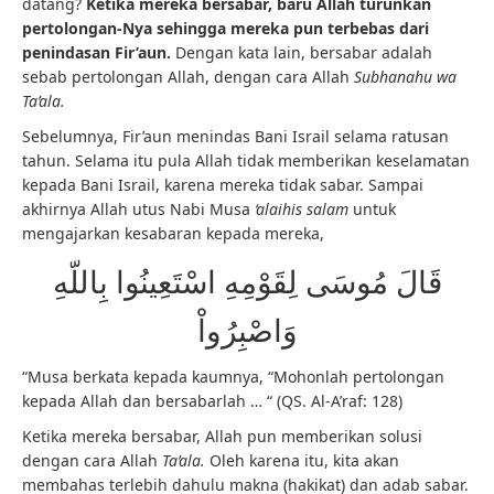
datang?
Ketika mereka bersabar, baru Allah turunkan
pertolongan-Nya sehingga mereka pun terbebas dari
penindasan Fir’aun.
Dengan kata lain, bersabar adalah
sebab pertolongan Allah, dengan cara Allah
Subhanahu wa
Ta’ala.
Sebelumnya, Fir’aun menindas Bani Israil selama ratusan
tahun. Selama itu pula Allah tidak memberikan keselamatan
kepada Bani Israil, karena mereka tidak sabar. Sampai
akhirnya Allah utus Nabi Musa
‘alaihis salam
untuk
mengajarkan kesabaran kepada mereka,
قَالَ مُوسَى لِقَوْمِهِ اسْتَعِينُوا بِاللّهِ
وَاصْبِرُواْ
“Musa berkata kepada kaumnya, “Mohonlah pertolongan
kepada Allah dan bersabarlah … “ (QS. Al-A’raf: 128)
Ketika mereka bersabar, Allah pun memberikan solusi
dengan cara Allah
Ta’ala.
Oleh karena itu, kita akan
membahas terlebih dahulu makna (hakikat) dan adab sabar.